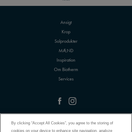
Ansigt
Krop
Solprodukter
MÆND
Inspiration
Om Biotherm
Services
By clicking “Accept All Cookies”, you agree to the storing of
Kontakt Os
cookies on your device to enhance site navigation, analyze