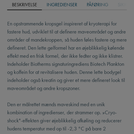
BESKRIVELSE
INGREDIENSER
PÅFØRING
SIKKER
En opstrammende kropsgel inspireret af kryoterapi for
fastere hud, udviklet til at definere maveområdet og andre
områder af mandekroppen, så huden føles fastere og mere
defineret. Den lette gelformel har en øjeblikkelig kølende
effekt med en frisk formel, der ikke fedter og ikke klistrer.
Indeholder Biotherms signaturingrediens Biotech Plankton
og koffein for at revitalisere huden. Denne lette bodygel
indeholder også kreatin og giver et mere defineret look til
maveområdet og andre kropszoner.
Den er målrettet mænds maveskind med en unik
kombination af ingredienser, der strammer op. »Cryo-
shock"-effekten giver øjeblikkelig afkøling og reducerer
hudens temperatur med op til -2,3 °C på bare 2