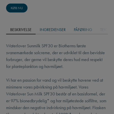
KØB NU
BESKRIVELSE
INGREDIENSER
PÅFØRING
TEKSTU
Waterlover Sunmilk SPF30 er Biotherms første
svanemærkede solcreme, der er udviklet til den bevidste
forbruger, der gerne vil beskytte deres hud med respekt
for planteplankton og havmiljøet.
Vi har en passion for vand og vil beskytte havene ved at
minimere vores påvirkning på havmiljøet. Vores
Waterlover Sun Milk SPF30 består af en basisformel, der
er 97% bionedbrydelig* og har miljøtestede solfiltre, som
mindsker den negative indvirkning på havmiljøet. Flasken